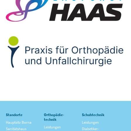
Standorte
Orthopädie­
Schuhtechnik
technik
Hauptsitz Borna
Leistungen
Leistungen
Sanitätshaus
Diabetiker­