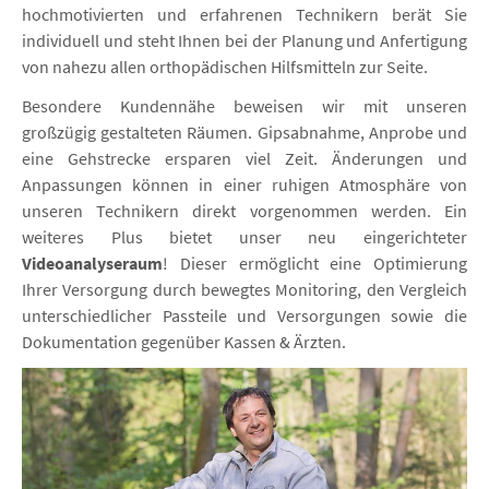
hochmotivierten und erfahrenen Technikern berät Sie
Neuro Tronik
individuell und steht Ihnen bei der Planung und Anfertigung
Neuro Matic
von nahezu allen orthopädischen Hilfsmitteln zur Seite.
STIL Orthese
Besondere Kundennähe beweisen wir mit unseren
großzügig gestalteten Räumen. Gipsabnahme, Anprobe und
Kontakt
eine Gehstrecke ersparen viel Zeit. Änderungen und
Anpassungen können in einer ruhigen Atmosphäre von
Schuhtechnik
unseren Technikern direkt vorgenommen werden. Ein
Sanitätshaus
weiteres Plus bietet unser neu eingerichteter
Rehatechnik
Videoanalyseraum
! Dieser ermöglicht eine Optimierung
Ihrer Versorgung durch bewegtes Monitoring, den Vergleich
Homecare
unterschiedlicher Passteile und Versorgungen sowie die
Laufshop
Dokumentation gegenüber Kassen & Ärzten.
Ganglabor