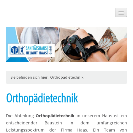
Standorte
Orthopädie­technik
Leistungen
Sie befinden sich hier:
Orthopädie­technik
Prothetik
Korsettbau
Orthopädietechnik
Bionic Expert
Limb Logic
Die Abteilung
Orthopädietechnik
in unserem Haus ist ein
entscheidender Baustein in dem umfangreichen
MOWA Orthese
Leistungsspektrum der Firma Haas. Ein Team von