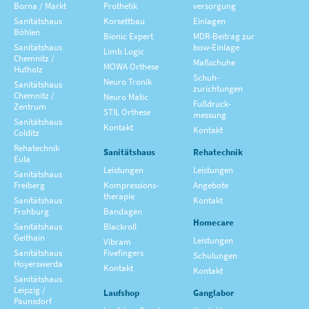
Borna / Markt
Prothetik
versorgung
Sanitätshaus
Korsettbau
Einlagen
Böhlen
Bionic Expert
MDR-Beitrag zur
Sanitätshaus
bow-Einlage
Limb Logic
Chemnitz /
Maßschuhe
MOWA Orthese
Hutholz
Schuh­
Neuro Tronik
Sanitätshaus
zurichtungen
Chemnitz /
Neuro Matic
Fußdruck­
Zentrum
STIL Orthese
messung
Sanitätshaus
Kontakt
Kontakt
Colditz
Rehatechnik
Sanitätshaus
Rehatechnik
Eula
Leistungen
Leistungen
Sanitätshaus
Freiberg
Kompressions­
Angebote
therapie
Sanitätshaus
Kontakt
Frohburg
Bandagen
Homecare
Sanitätshaus
Blackroll
Geithain
Leistungen
Vibram
Sanitätshaus
Fivefingers
Schulungen
Hoyerswerda
Kontakt
Kontakt
Sanitätshaus
Leipzig /
Laufshop
Ganglabor
Paunsdorf